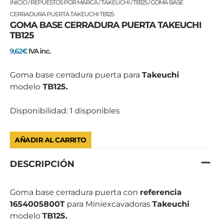
GOMA
INICIO
/
REPUESTOS POR MARCA
/
TAKEUCHI
/
TB125
/ GOMA BASE
BASE
CERRADURA PUERTA TAKEUCHI TB125
GOMA BASE CERRADURA PUERTA TAKEUCHI
CERRADURA
TB125
PUERTA
TAKEUCHI
9,62
€
IVA inc.
TB125
cantidad
Goma base cerradura puerta para
Takeuchi
modelo
TB125.
Disponibilidad:
1 disponibles
AÑADIR AL CARRITO
DESCRIPCIÓN
Goma base cerradura puerta con
referencia
1654005800T
para Miniexcavadoras
Takeuchi
modelo
TB125.