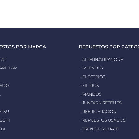
ESTOS POR MARCA
REPUESTOS POR CATEG
CAT
· ALTERN/ARRANQUE
ERPILLAR
· ASIENTOS
· ELÉCTRICO
EWOO
· FILTROS
L
· MANDOS
· JUNTAS Y RETENES
ATSU
· REFRIGERACIÓN
EUCHI
· REPUESTOS USADOS
OTA
· TREN DE RODAJE