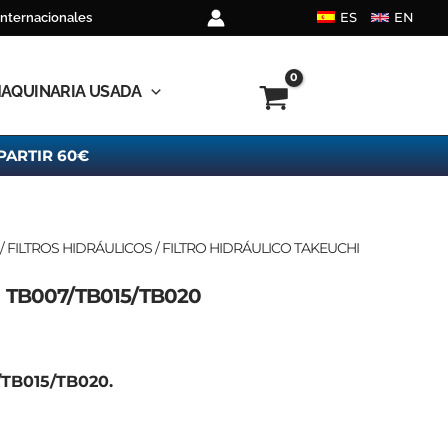
ES
EN
internacionales
AQUINARIA USADA
PARTIR 60€
/
FILTROS HIDRÁULICOS
/ FILTRO HIDRÁULICO TAKEUCHI
 TB007/TB015/TB020
TB015/TB020.