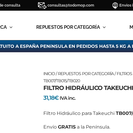
de consulta
consultas@todomop.com
Envíos 
RCA
REPUESTOS POR CATEGORÍA
M
TUITO A ESPAÑA PENíNSULA EN PEDIDOS HASTA 5 KG A 
FILTRO
INICIO
/
REPUESTOS POR CATEGORÍA
/
FILTROS
HIDRÁULICO
TB007/TB015/TB020
FILTRO HIDRÁULICO TAKEUCHI
TAKEUCHI
TB007/TB015/TB020
31,18
€
IVA inc.
cantidad
Filtro Hidráulico para Takeuchi
TB007/
Envío
GRATIS
a la Península.