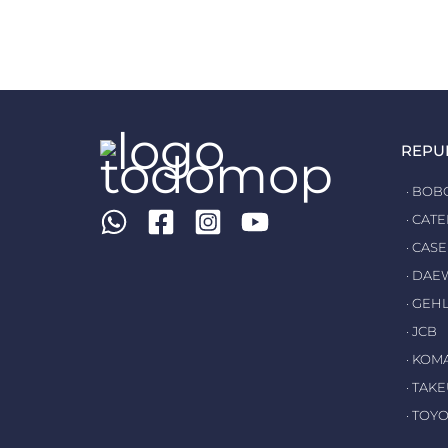
REPU
· BOB
· CAT
· CASE
· DA
· GEH
· JCB
· KOM
· TAK
· TOY