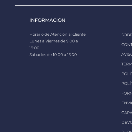
INFORMACIÓN
Horario de Atención al Cliente
· SOB
Lunes a Viernes de 9:00 a
· CON
19:00
· AVI
Sábados de 10:00 a 13:00
· TÉR
· POL
· POL
· FOR
· ENV
· GAR
· DEV