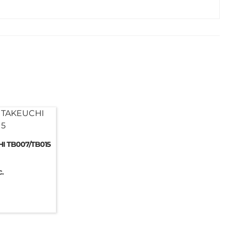
HI TB007/TB015
c.