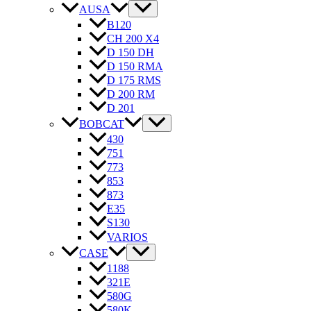
AUSA
B120
CH 200 X4
D 150 DH
D 150 RMA
D 175 RMS
D 200 RM
D 201
BOBCAT
430
751
773
853
873
E35
S130
VARIOS
CASE
1188
321E
580G
580K