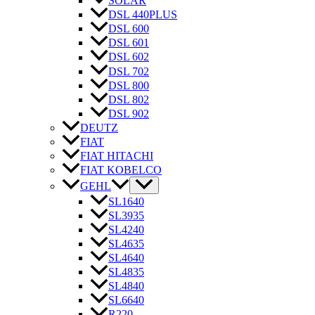
SOLAR
DSL 440PLUS
DSL 600
DSL 601
DSL 602
DSL 702
DSL 800
DSL 802
DSL 902
DEUTZ
FIAT
FIAT HITACHI
FIAT KOBELCO
GEHL
SL1640
SL3935
SL4240
SL4635
SL4640
SL4835
SL4840
SL6640
R220