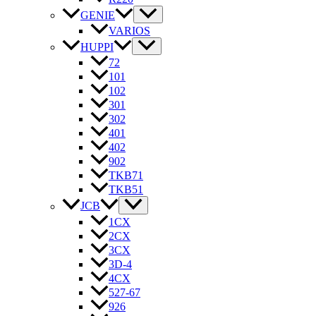
GENIE
VARIOS
HUPPI
72
101
102
301
302
401
402
902
TKB71
TKB51
JCB
1CX
2CX
3CX
3D-4
4CX
527-67
926