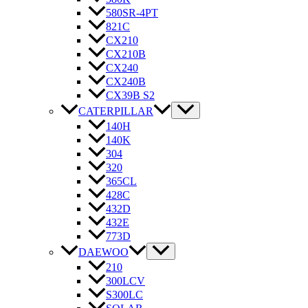
580SR-4PT
821C
CX210
CX210B
CX240
CX240B
CX39B S2
CATERPILLAR
140H
140K
304
320
365CL
428C
432D
432E
773D
DAEWOO
210
300LCV
S300LC