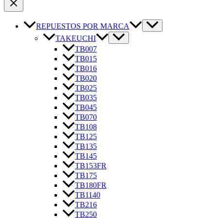
REPUESTOS POR MARCA
TAKEUCHI
TB007
TB015
TB016
TB020
TB025
TB035
TB045
TB070
TB108
TB125
TB135
TB145
TB153FR
TB175
TB180FR
TB1140
TB216
TB250