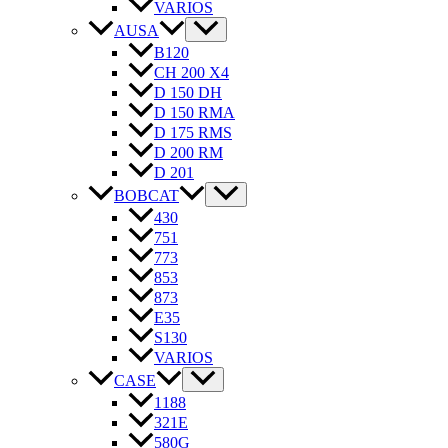
VARIOS
AUSA
B120
CH 200 X4
D 150 DH
D 150 RMA
D 175 RMS
D 200 RM
D 201
BOBCAT
430
751
773
853
873
E35
S130
VARIOS
CASE
1188
321E
580G