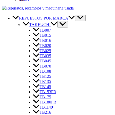
REPUESTOS POR MARCA
TAKEUCHI
TB007
TB015
TB016
TB020
TB025
TB035
TB045
TB070
TB108
TB125
TB135
TB145
TB153FR
TB175
TB180FR
TB1140
TB216