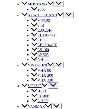
MUSTANG
2056
NEW HOLLAND
8035.25
95B
E30.2SR
LB110-4PT
LB95
LB95B-4PT
LS 160
LX565
NH-95
VISTARINI
VHX 90
VHX 200
VHX 330
VOLVO
BL71
ECR88
L110E
YANMAR