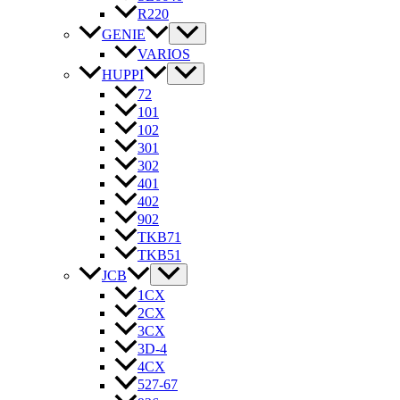
R220
GENIE
VARIOS
HUPPI
72
101
102
301
302
401
402
902
TKB71
TKB51
JCB
1CX
2CX
3CX
3D-4
4CX
527-67