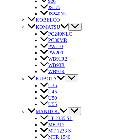
926
JS175
JS240NL
KOBELCO
KOMATSU
PC240NLC
PC80MR
PW110
PW200
WB91R2
WB93R
WB97R
KUBOTA
U35
U45
U50
U55
MANITOU
LT 2335 SL
ME 315
MT 1233 S
MTR 1540