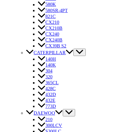
580K
580SR-4PT
821C
CX210
CX210B
CX240
CX240B
CX39B S2
CATERPILLAR
140H
140K
304
320
365CL
428C
432D
432E
773D
DAEWOO
210
300LCV
S300LC