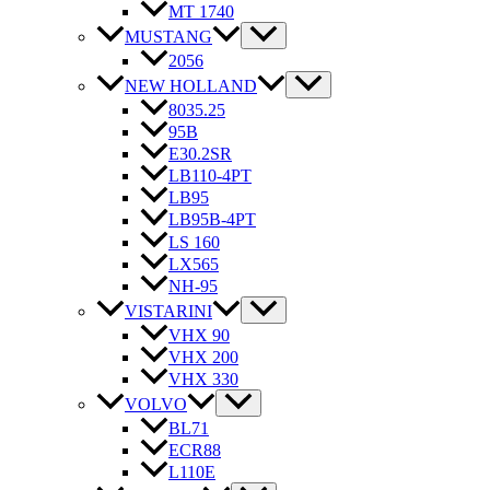
MT 1740
MUSTANG
2056
NEW HOLLAND
8035.25
95B
E30.2SR
LB110-4PT
LB95
LB95B-4PT
LS 160
LX565
NH-95
VISTARINI
VHX 90
VHX 200
VHX 330
VOLVO
BL71
ECR88
L110E