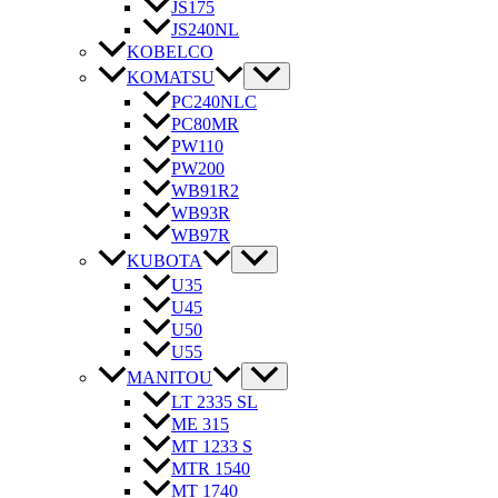
JS175
JS240NL
KOBELCO
KOMATSU
PC240NLC
PC80MR
PW110
PW200
WB91R2
WB93R
WB97R
KUBOTA
U35
U45
U50
U55
MANITOU
LT 2335 SL
ME 315
MT 1233 S
MTR 1540
MT 1740