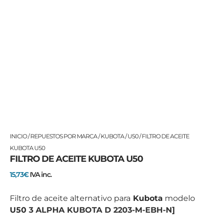
FILTRO
INICIO
/
REPUESTOS POR MARCA
/
KUBOTA
/
U50
/ FILTRO DE ACEITE
DE
KUBOTA U50
FILTRO DE ACEITE KUBOTA U50
ACEITE
KUBOTA
15,73
€
IVA inc.
U50
cantidad
Filtro de aceite alternativo para
Kubota
modelo
U50
3 ALPHA KUBOTA D 2203-M-EBH-N]