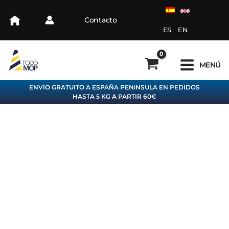
Ir
al
Contacto
contenido
ES
EN
MENÚ
ENVÍO GRATUITO A ESPAÑA PENíNSULA EN PEDIDOS
HASTA 5 KG A PARTIR 60€