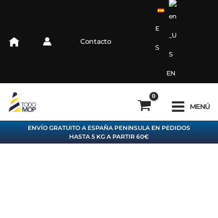
Ir
al
contenido
E
Contacto
S
EN
MENÚ
ENVÍO GRATUITO A ESPAÑA PENíNSULA EN PEDIDOS
HASTA 5 KG A PARTIR 60€