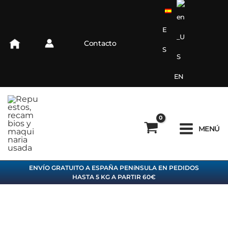
Ir
al
contenido
E
Contacto
S
EN
MENÚ
ENVÍO GRATUITO A ESPAÑA PENíNSULA EN PEDIDOS
HASTA 5 KG A PARTIR 60€