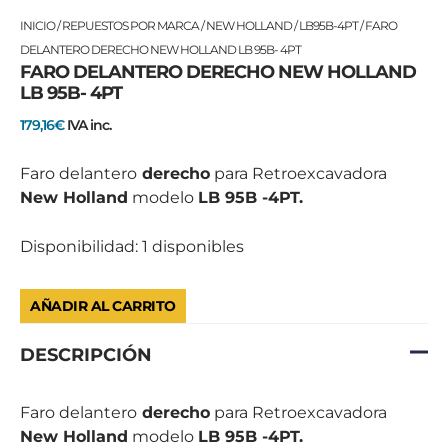
FARO
INICIO
/
REPUESTOS POR MARCA
/
NEW HOLLAND
/
LB95B-4PT
/ FARO
DELANTERO
DELANTERO DERECHO NEW HOLLAND LB 95B- 4PT
FARO DELANTERO DERECHO NEW HOLLAND
DERECHO
LB 95B- 4PT
NEW
HOLLAND
179,16
€
IVA inc.
LB
95B-
Faro delantero
derecho
para Retroexcavadora
4PT
New Holland
modelo
LB 95B -4PT.
cantidad
Disponibilidad:
1 disponibles
AÑADIR AL CARRITO
DESCRIPCIÓN
Faro delantero
derecho
para Retroexcavadora
New Holland
modelo
LB 95B -4PT.