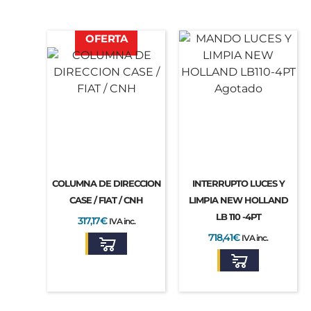
El
El
OFERTA
precio
precio
original
actual
era:
es:
455,15€.
317,17€.
Agotado
COLUMNA DE DIRECCION
INTERRUPTO LUCES Y
CASE / FIAT / CNH
LIMPIA NEW HOLLAND
LB 110 -4PT
317,17
€
IVA inc.
718,41
€
IVA inc.