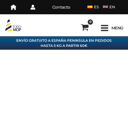
Ir
Contacto
ES
EN
al
contenido
MENÚ
ENVÍO GRATUITO A ESPAÑA PENíNSULA EN PEDIDOS
HASTA 5 KG A PARTIR 60€