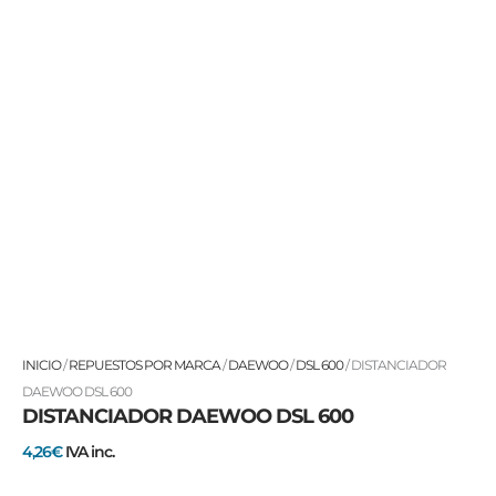
DISTANCIADOR
INICIO
/
REPUESTOS POR MARCA
/
DAEWOO
/
DSL 600
/ DISTANCIADOR
DAEWOO
DAEWOO DSL 600
DISTANCIADOR DAEWOO DSL 600
DSL
600
4,26
€
IVA inc.
cantidad