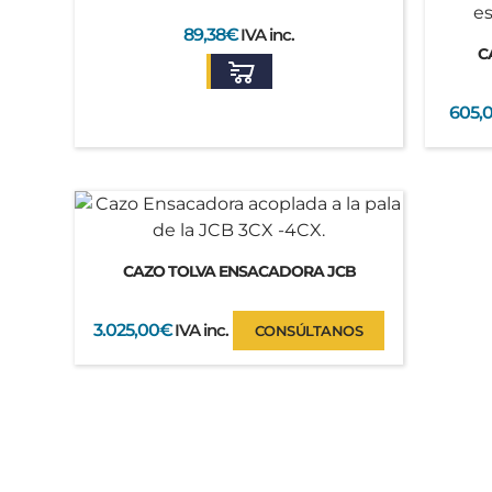
89,38
€
IVA inc.
C
605,
CAZO TOLVA ENSACADORA JCB
3.025,00
€
IVA inc.
CONSÚLTANOS