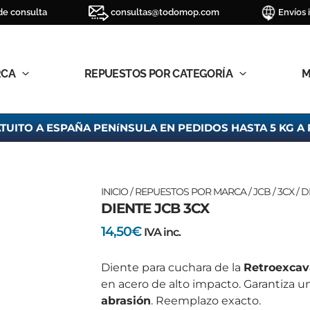
de consulta
consultas@todomop.com
Envíos 
RCA
REPUESTOS POR CATEGORÍA
M
TUITO A ESPAÑA PENíNSULA EN PEDIDOS HASTA 5 KG A 
DIENTE
INICIO
/
REPUESTOS POR MARCA
/
JCB
/
3CX
/ D
DIENTE JCB 3CX
JCB
3CX
14,50
€
IVA inc.
cantidad
Diente para cuchara de la
Retroexcav
en acero de alto impacto.
Garantiza u
abrasión
.
Reemplazo exacto.