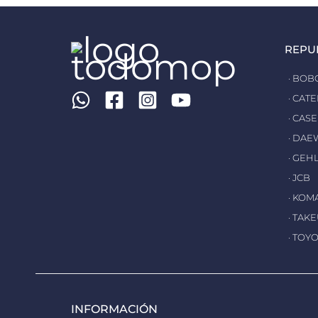
REPU
· BOB
· CAT
· CASE
· DA
· GEH
· JCB
· KOM
· TAK
· TOY
INFORMACIÓN