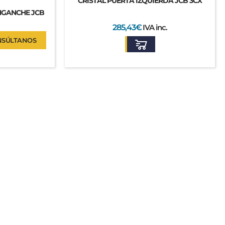
CRISTAL PUERTA IZQUIERDA JCB 3CX
GANCHE JCB
285,43
€
IVA inc.
NSÚLTANOS