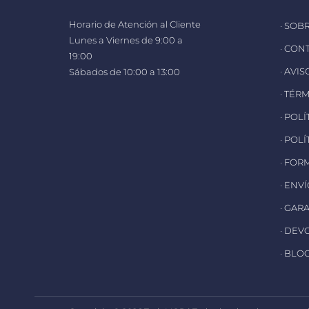
Horario de Atención al Cliente
· SOB
Lunes a Viernes de 9:00 a
· CON
19:00
· AVI
Sábados de 10:00 a 13:00
· TÉR
· POL
· POL
· FOR
· ENV
· GAR
· DEV
· BLO