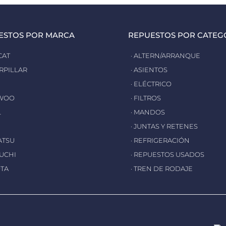
ESTOS POR MARCA
REPUESTOS POR CATEG
CAT
· ALTERN/ARRANQUE
ERPILLAR
· ASIENTOS
· ELÉCTRICO
EWOO
· FILTROS
L
· MANDOS
· JUNTAS Y RETENES
ATSU
· REFRIGERACIÓN
EUCHI
· REPUESTOS USADOS
OTA
· TREN DE RODAJE