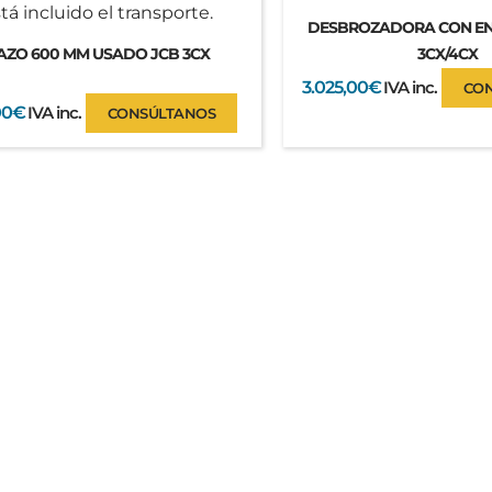
DESBROZADORA CON EN
AZO 600 MM USADO JCB 3CX
3CX/4CX
3.025,00
€
IVA inc.
CO
00
€
IVA inc.
CONSÚLTANOS