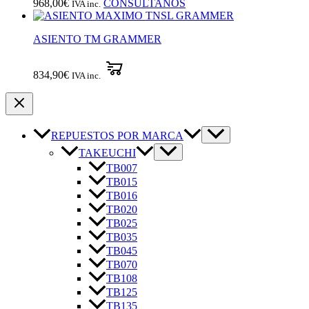
968,00
€
CONSÚLTANOS
IVA inc.
ASIENTO TM GRAMMER
834,90
€
IVA inc.
REPUESTOS POR MARCA
TAKEUCHI
TB007
TB015
TB016
TB020
TB025
TB035
TB045
TB070
TB108
TB125
TB135