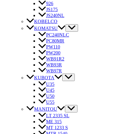
926
JS175
JS240NL
KOBELCO
KOMATSU
PC240NLC
PC80MR
PW110
PW200
WB91R2
WB93R
WB97R
KUBOTA
U35
U45
U50
U55
MANITOU
LT 2335 SL
ME 315
MT 1233 S
MTR 1540