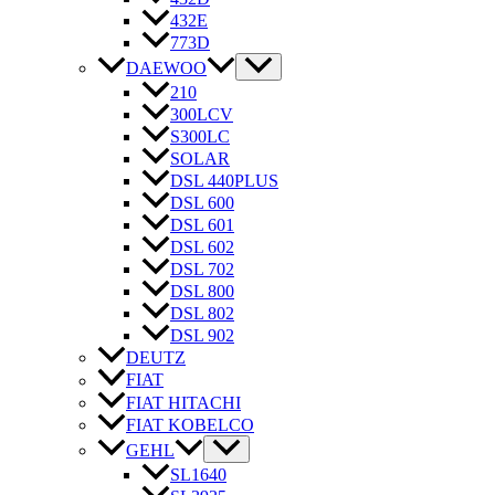
432E
773D
DAEWOO
210
300LCV
S300LC
SOLAR
DSL 440PLUS
DSL 600
DSL 601
DSL 602
DSL 702
DSL 800
DSL 802
DSL 902
DEUTZ
FIAT
FIAT HITACHI
FIAT KOBELCO
GEHL
SL1640