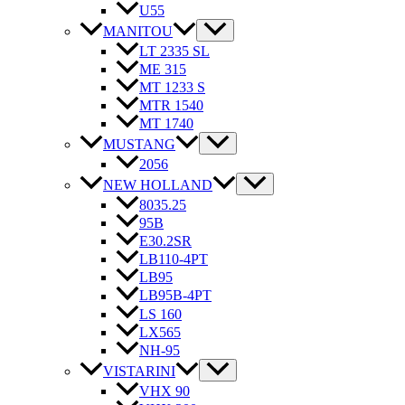
U55
MANITOU
LT 2335 SL
ME 315
MT 1233 S
MTR 1540
MT 1740
MUSTANG
2056
NEW HOLLAND
8035.25
95B
E30.2SR
LB110-4PT
LB95
LB95B-4PT
LS 160
LX565
NH-95
VISTARINI
VHX 90