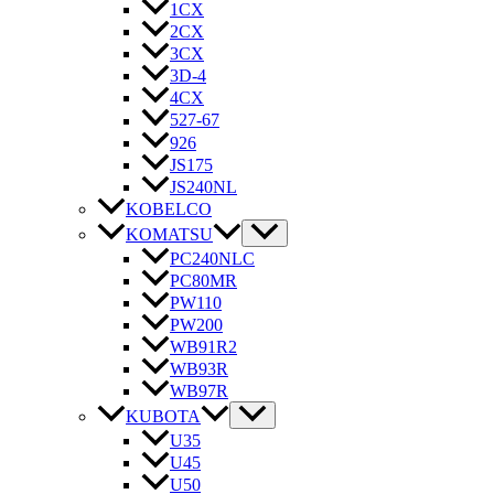
1CX
2CX
3CX
3D-4
4CX
527-67
926
JS175
JS240NL
KOBELCO
KOMATSU
PC240NLC
PC80MR
PW110
PW200
WB91R2
WB93R
WB97R
KUBOTA
U35
U45
U50