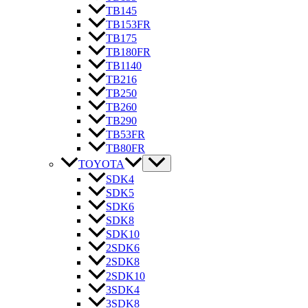
TB145
TB153FR
TB175
TB180FR
TB1140
TB216
TB250
TB260
TB290
TB53FR
TB80FR
TOYOTA
SDK4
SDK5
SDK6
SDK8
SDK10
2SDK6
2SDK8
2SDK10
3SDK4
3SDK8