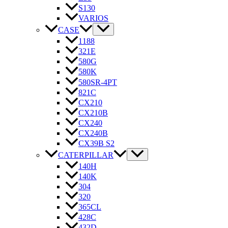
S130
VARIOS
CASE
1188
321E
580G
580K
580SR-4PT
821C
CX210
CX210B
CX240
CX240B
CX39B S2
CATERPILLAR
140H
140K
304
320
365CL
428C
432D