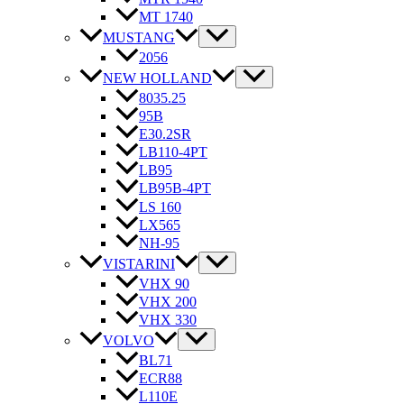
MT 1740
MUSTANG
2056
NEW HOLLAND
8035.25
95B
E30.2SR
LB110-4PT
LB95
LB95B-4PT
LS 160
LX565
NH-95
VISTARINI
VHX 90
VHX 200
VHX 330
VOLVO
BL71
ECR88
L110E