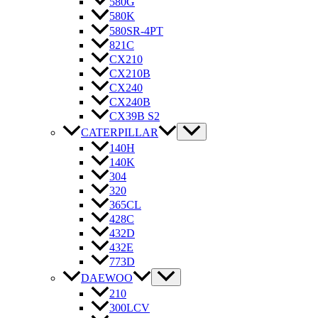
580G
580K
580SR-4PT
821C
CX210
CX210B
CX240
CX240B
CX39B S2
CATERPILLAR
140H
140K
304
320
365CL
428C
432D
432E
773D
DAEWOO
210
300LCV