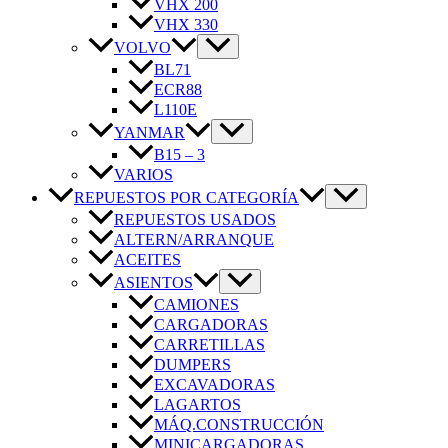
VHX 200
VHX 330
VOLVO
BL71
ECR88
L110E
YANMAR
B15 – 3
VARIOS
REPUESTOS POR CATEGORÍA
REPUESTOS USADOS
ALTERN/ARRANQUE
ACEITES
ASIENTOS
CAMIONES
CARGADORAS
CARRETILLAS
DUMPERS
EXCAVADORAS
LAGARTOS
MÁQ.CONSTRUCCIÓN
MINICARGADORAS