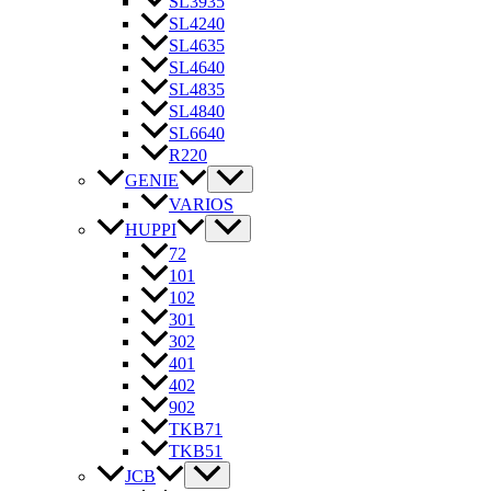
SL3935
SL4240
SL4635
SL4640
SL4835
SL4840
SL6640
R220
GENIE
VARIOS
HUPPI
72
101
102
301
302
401
402
902
TKB71
TKB51
JCB