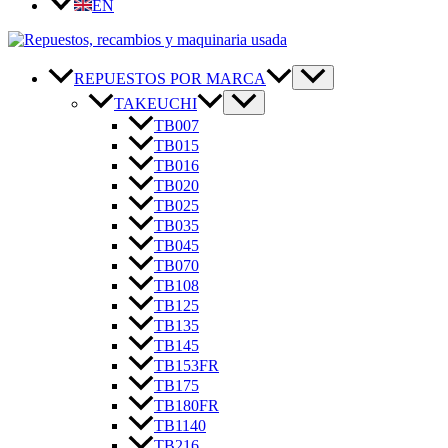
EN
REPUESTOS POR MARCA
TAKEUCHI
TB007
TB015
TB016
TB020
TB025
TB035
TB045
TB070
TB108
TB125
TB135
TB145
TB153FR
TB175
TB180FR
TB1140
TB216