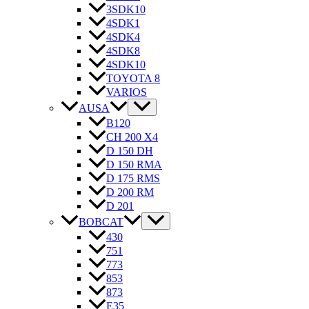
3SDK10
4SDK1
4SDK4
4SDK8
4SDK10
TOYOTA 8
VARIOS
AUSA
B120
CH 200 X4
D 150 DH
D 150 RMA
D 175 RMS
D 200 RM
D 201
BOBCAT
430
751
773
853
873
E35