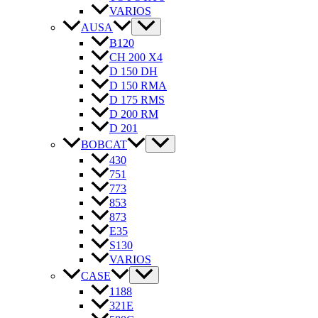
VARIOS
AUSA
B120
CH 200 X4
D 150 DH
D 150 RMA
D 175 RMS
D 200 RM
D 201
BOBCAT
430
751
773
853
873
E35
S130
VARIOS
CASE
1188
321E