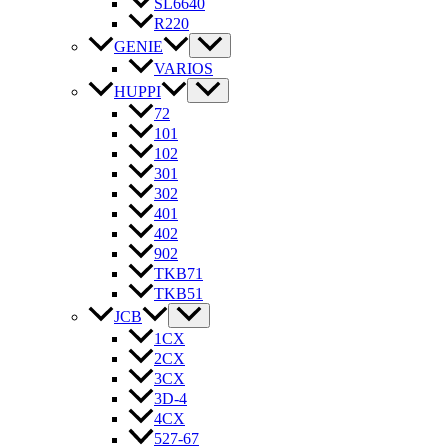
SL6640
R220
GENIE
VARIOS
HUPPI
72
101
102
301
302
401
402
902
TKB71
TKB51
JCB
1CX
2CX
3CX
3D-4
4CX
527-67