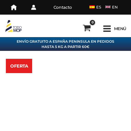
Ir
Contacto
ES
EN
al
contenido
MENÚ
ENVÍO GRATUITO A ESPAÑA PENíNSULA EN PEDIDOS
HASTA 5 KG A PARTIR 60€
OFERTA