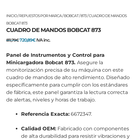
CUADRO
El
El
INICIO
/
REPUESTOS POR MARCA
/
BOBCAT
/
873
/ CUADRO DE MANDOS
DE
precio
precio
BOBCAT 873
CUADRO DE MANDOS BOBCAT 873
MANDOS
original
actual
BOBCAT
era:
es:
720,89
€
IVA inc.
811,79
€
873
811,79€.
720,89€.
cantidad
Panel de Instrumentos y Control para
Minicargadora Bobcat 873.
Asegure la
monitorización precisa de su máquina con este
cuadro de mandos de alto rendimiento. Diseñado
específicamente para cumplir con los estándares
de fábrica, este panel garantiza la lectura correcta
de alertas, niveles y horas de trabajo.
Referencia Exacta:
6672347.
Calidad OEM:
Fabricado con componentes
de alta durabilidad para resistir vibraciones y