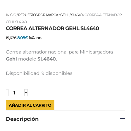
CORREA
El
El
INICIO
/
REPUESTOS POR MARCA
/
GEHL
/
SL4640
/ CORREA ALTERNADOR
ALTERNADOR
precio
precio
GEHL SL4640
CORREA ALTERNADOR GEHL SL4640
GEHL
original
actual
SL4640
era:
es:
8,08
€
IVA inc.
15,67
€
cantidad
15,67€.
8,08€.
Correa alternador nacional para Minicargadora
Gehl
modelo
SL4640.
Disponibilidad:
9 disponibles
-
+
AÑADIR AL CARRITO
Descripción