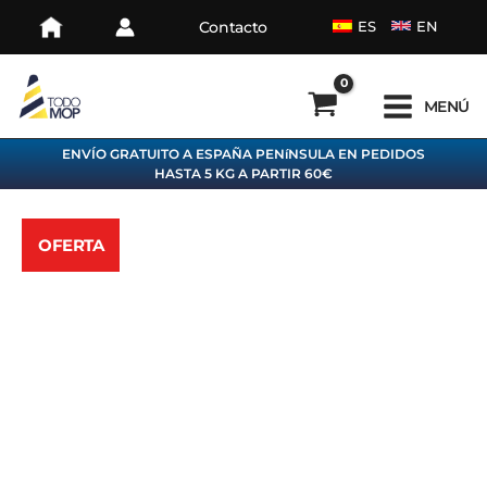
Ir
Contacto
ES
EN
al
contenido
MENÚ
ENVÍO GRATUITO A ESPAÑA PENíNSULA EN PEDIDOS
HASTA 5 KG A PARTIR 60€
OFERTA