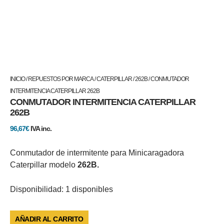
CONMUTADOR
INICIO
/
REPUESTOS POR MARCA
/
CATERPILLAR
/
262B
/ CONMUTADOR
INTERMITENCIA
INTERMITENCIA CATERPILLAR 262B
CONMUTADOR INTERMITENCIA CATERPILLAR
CATERPILLAR
262B
262B
cantidad
96,67
€
IVA inc.
Conmutador de intermitente para Minicaragadora
Caterpillar modelo
262B.
Disponibilidad:
1 disponibles
AÑADIR AL CARRITO