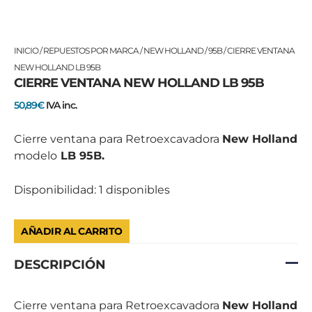
CIERRE
INICIO
/
REPUESTOS POR MARCA
/
NEW HOLLAND
/
95B
/ CIERRE VENTANA
VENTANA
NEW HOLLAND LB 95B
CIERRE VENTANA NEW HOLLAND LB 95B
NEW
HOLLAND
50,89
€
IVA inc.
LB
95B
Cierre ventana para Retroexcavadora
New Holland
cantidad
modelo
LB 95B.
Disponibilidad:
1 disponibles
AÑADIR AL CARRITO
DESCRIPCIÓN
Cierre ventana para Retroexcavadora
New Holland