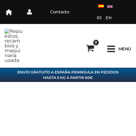
Ir
al
Contacto
contenido
ES
EN
MENÚ
ENVÍO GRATUITO A ESPAÑA PENíNSULA EN PEDIDOS
HASTA 5 KG A PARTIR 60€