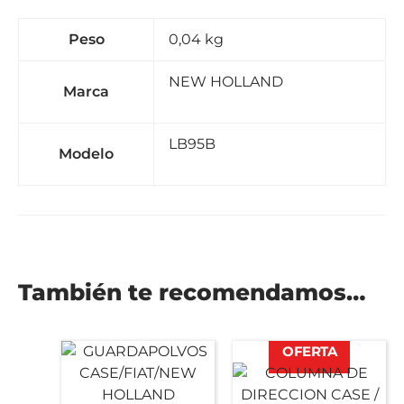
Peso
0,04 kg
NEW HOLLAND
Marca
LB95B
Modelo
También te recomendamos…
El
El
OFERTA
precio
precio
original
actual
era:
es: