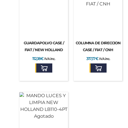
455,15€.
317,17€.
GUARDAPOLVO CASE /
COLUMNA DE DIRECCION
FIAT / NEW HOLLAND
CASE / FIAT / CNH
112,18
€
317,17
€
IVA inc.
IVA inc.
Agotado