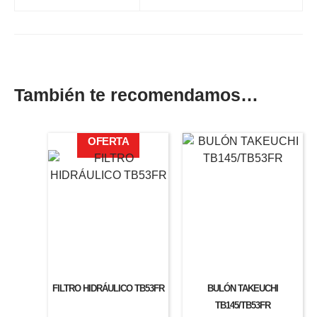
También te recomendamos…
El
El
OFERTA
precio
precio
original
actual
era:
es:
135,52€.
107,75€.
FILTRO HIDRÁULICO TB53FR
BULÓN TAKEUCHI
TB145/TB53FR