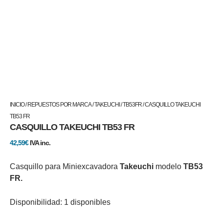
CASQUILLO
INICIO
/
REPUESTOS POR MARCA
/
TAKEUCHI
/
TB53FR
/ CASQUILLO TAKEUCHI
TAKEUCHI
TB53 FR
CASQUILLO TAKEUCHI TB53 FR
TB53
FR
42,59
€
IVA inc.
cantidad
Casquillo para Miniexcavadora
Takeuchi
modelo
TB53
FR.
Disponibilidad:
1 disponibles