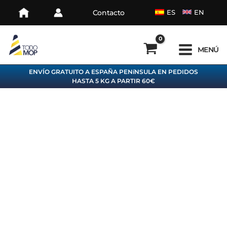
Ir
Contacto
ES
EN
al
contenido
MENÚ
ENVÍO GRATUITO A ESPAÑA PENíNSULA EN PEDIDOS
HASTA 5 KG A PARTIR 60€