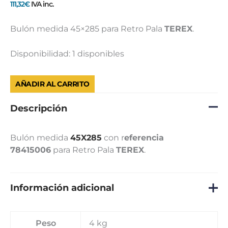
PALA
111,32
€
IVA inc.
TEREX
cantidad
Bulón medida 45×285 para Retro Pala
TEREX
.
Disponibilidad:
1 disponibles
AÑADIR AL CARRITO
Descripción
Bulón medida
45X285
con r
eferencia
78415006
para Retro Pala
TEREX
.
Información adicional
Peso
4 kg