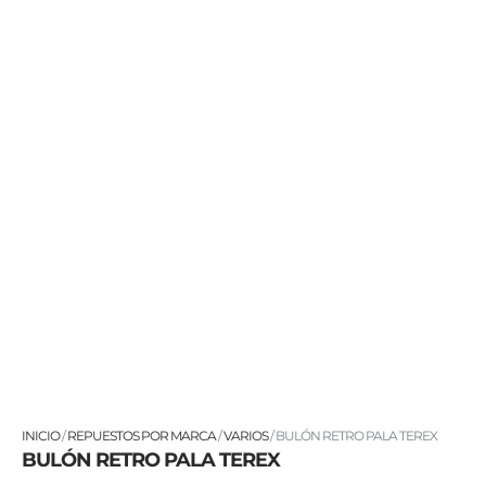
BULÓN
INICIO
/
REPUESTOS POR MARCA
/
VARIOS
/ BULÓN RETRO PALA TEREX
BULÓN RETRO PALA TEREX
RETRO