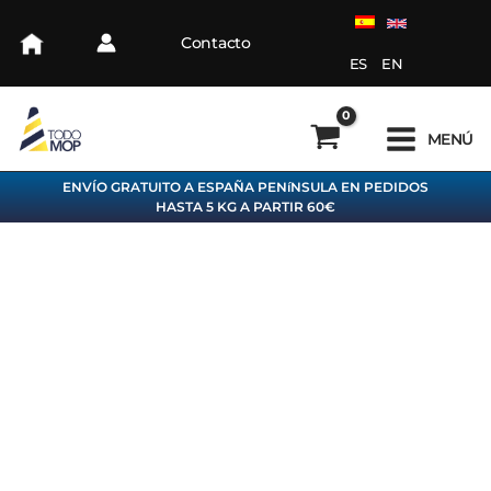
Ir
al
Contacto
contenido
ES
EN
MENÚ
ENVÍO GRATUITO A ESPAÑA PENíNSULA EN PEDIDOS
HASTA 5 KG A PARTIR 60€