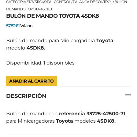
DE
CATEGORÍA
/
JOYSTICKS/PAL.CONTROL
/
PALANCA DE CONTROL
/ BULÓN
MANDO
DE MANDO TOYOTA 4SDK8
BULÓN DE MANDO TOYOTA 4SDK8
TOYOTA
4SDK8
57,52
€
IVA inc.
cantidad
Bulón de mando para Minicargadora
Toyota
modelo
4SDK8.
Disponibilidad:
1 disponibles
AÑADIR AL CARRITO
DESCRIPCIÓN
Bulón de mando con
referencia 33725-42500-71
para Minicargadoras
Toyota
modelos
4SDK8.