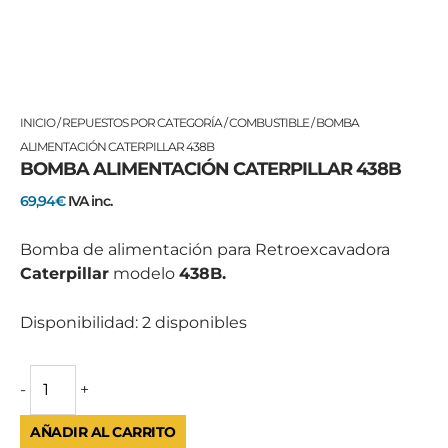
BOMBA
INICIO
/
REPUESTOS POR CATEGORÍA
/
COMBUSTIBLE
/ BOMBA
ALIMENTACIÓN
ALIMENTACIÓN CATERPILLAR 438B
BOMBA ALIMENTACIÓN CATERPILLAR 438B
CATERPILLAR
438B
69,94
€
IVA inc.
cantidad
Bomba de alimentación para Retroexcavadora
Caterpillar
modelo
438B.
Disponibilidad:
2 disponibles
-
+
AÑADIR AL CARRITO