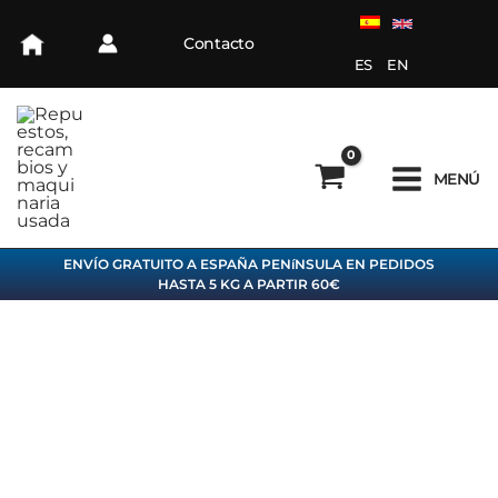
Ir
al
Contacto
contenido
ES
EN
MENÚ
ENVÍO GRATUITO A ESPAÑA PENíNSULA EN PEDIDOS
HASTA 5 KG A PARTIR 60€