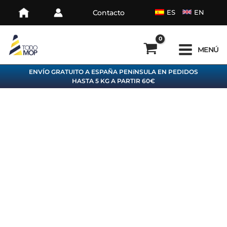
Ir
Contacto
ES
EN
al
contenido
MENÚ
ENVÍO GRATUITO A ESPAÑA PENíNSULA EN PEDIDOS
HASTA 5 KG A PARTIR 60€