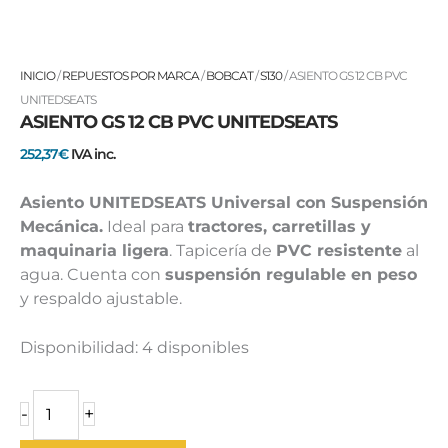
ASIENTO
INICIO
/
REPUESTOS POR MARCA
/
BOBCAT
/
S130
/ ASIENTO GS 12 CB PVC
GS
UNITEDSEATS
ASIENTO GS 12 CB PVC UNITEDSEATS
12
CB
252,37
€
IVA inc.
PVC
UNITEDSEATS
Asiento UNITEDSEATS Universal con Suspensión
cantidad
Mecánica.
Ideal para
tractores, carretillas y
maquinaria ligera
. Tapicería de
PVC resistente
al
agua. Cuenta con
suspensión regulable en peso
y respaldo ajustable.
Disponibilidad:
4 disponibles
-
+