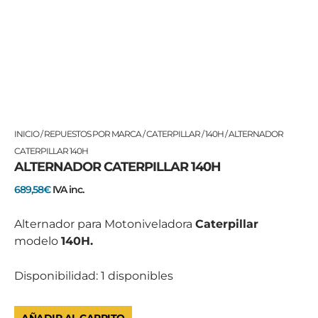
ALTERNADOR
INICIO
/
REPUESTOS POR MARCA
/
CATERPILLAR
/
140H
/ ALTERNADOR
CATERPILLAR
CATERPILLAR 140H
ALTERNADOR CATERPILLAR 140H
140H
cantidad
689,58
€
IVA inc.
Alternador para Motoniveladora
Caterpillar
modelo
140H.
Disponibilidad:
1 disponibles