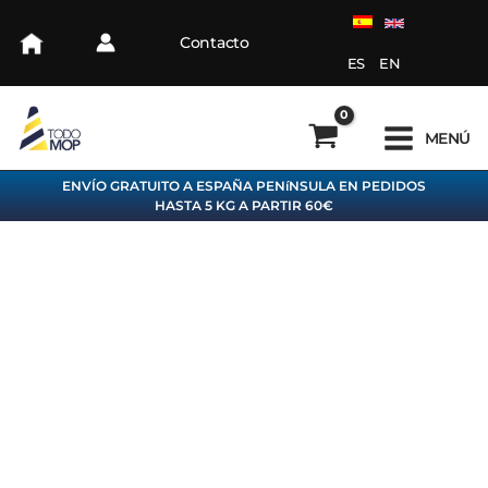
Ir
al
Contacto
contenido
ES
EN
MENÚ
ENVÍO GRATUITO A ESPAÑA PENíNSULA EN PEDIDOS
HASTA 5 KG A PARTIR 60€