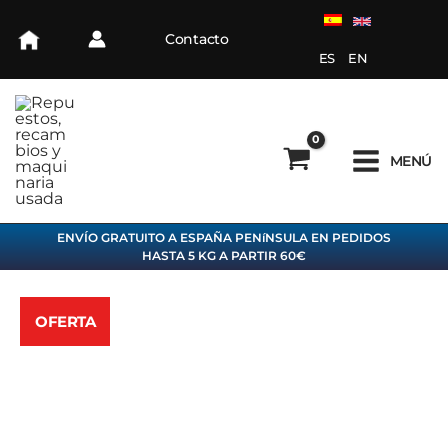
Ir
al
Contacto
contenido
ES
EN
MENÚ
ENVÍO GRATUITO A ESPAÑA PENíNSULA EN PEDIDOS
HASTA 5 KG A PARTIR 60€
OFERTA