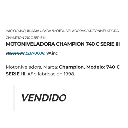
El
El
INICIO
/
MAQUINARIA USADA
/
MOTONIVELADORAS
/ MOTONIVELADORA
precio
precio
CHAMPION 740 C SERIE III
MOTONIVELADORA CHAMPION 740 C SERIE III
original
actual
era:
es:
32.670,00
€
IVA inc.
36.905,00
€
36.905,00€.
32.670,00€.
Motoniveladora, Marca:
Champion, Modelo: 740 C
SERIE III
, Año fabricación 1998.
VENDIDO