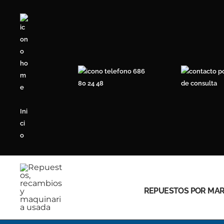
Ir
al
contenido
686
80 24 48
de consulta
Ini
ci
o
REPUESTOS POR MA