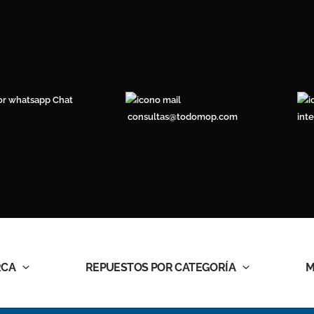
Chat
consultas@todomop.com
int
RCA
REPUESTOS POR CATEGORÍA
M