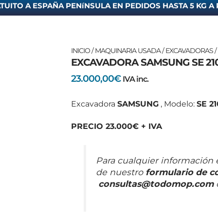
TUITO A ESPAÑA PENíNSULA EN PEDIDOS HASTA 5 KG A 
INICIO
/
MAQUINARIA USADA
/
EXCAVADORAS
/
EXCAVADORA SAMSUNG SE 210
23.000,00
€
IVA inc.
Excavadora
SAMSUNG
, Modelo:
SE 21
PRECIO 23.000€ + IVA
Para cualquier información 
de nuestro
formulario de c
consultas@todomop.com