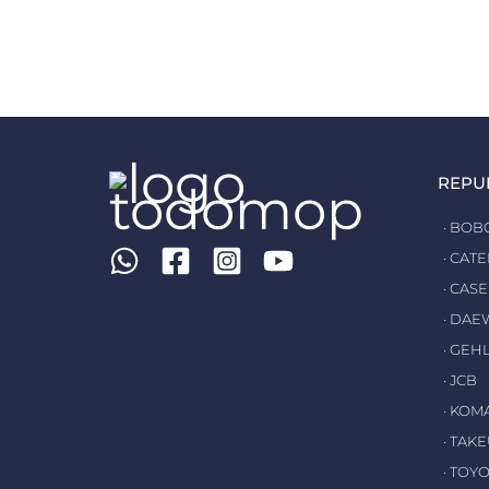
REPU
· BOB
· CAT
· CASE
· DA
· GEH
· JCB
· KOM
· TAK
· TOY