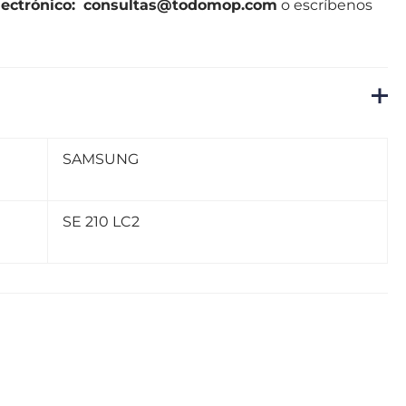
lectrónico
:
consultas@todomop.com
o escríbenos
SAMSUNG
SE 210 LC2