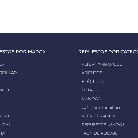
ESTOS POR MARCA
REPUESTOS POR CATEG
CAT
· ALTERN/ARRANQUE
ERPILLAR
· ASIENTOS
· ELÉCTRICO
EWOO
· FILTROS
L
· MANDOS
· JUNTAS Y RETENES
ATSU
· REFRIGERACIÓN
EUCHI
· REPUESTOS USADOS
OTA
· TREN DE RODAJE