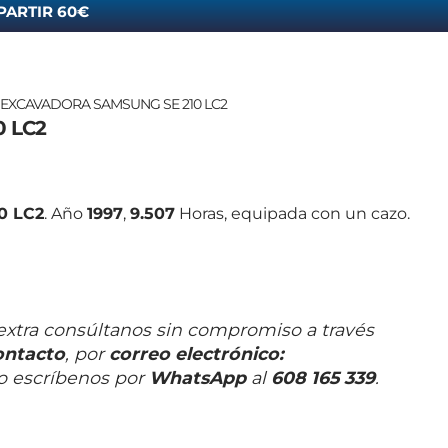
PARTIR 60€
 EXCAVADORA SAMSUNG SE 210 LC2
 LC2
0 LC2
. Año
1997
,
9.507
Horas, equipada con un cazo.
extra consúltanos sin compromiso a través
ontacto
, por
correo electrónico
:
o escríbenos por
WhatsApp
al
608 165 339
.