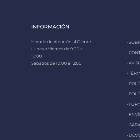
INFORMACIÓN
Horario de Atención al Cliente
· SOB
Lunes a Viernes de 9:00 a
· CON
19:00
· AVI
Sábados de 10:00 a 13:00
· TÉR
· POL
· POL
· FOR
· ENV
· GAR
· DEV