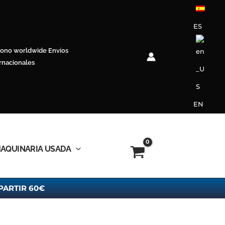
ES
Envíos
rnacionales
EN
AQUINARIA USADA
PARTIR 60€