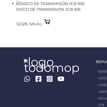
DISCO DE TRANSMISIÓN JCB 926
12,52
€
IVA inc.
REPU
· BOB
· CAT
· CASE
· DA
· GEH
· JCB