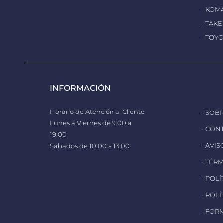
· KOM
· TAK
· TOY
INFORMACIÓN
Horario de Atención al Cliente
· SOB
Lunes a Viernes de 9:00 a
· CON
19:00
· AVI
Sábados de 10:00 a 13:00
· TÉR
· POL
· POL
· FOR