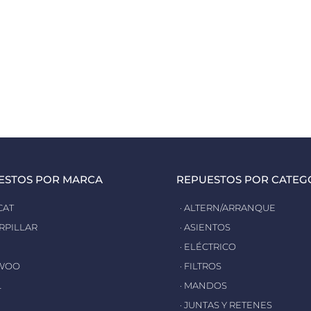
ESTOS POR MARCA
REPUESTOS POR CATEG
CAT
· ALTERN/ARRANQUE
ERPILLAR
· ASIENTOS
· ELÉCTRICO
EWOO
· FILTROS
L
· MANDOS
· JUNTAS Y RETENES