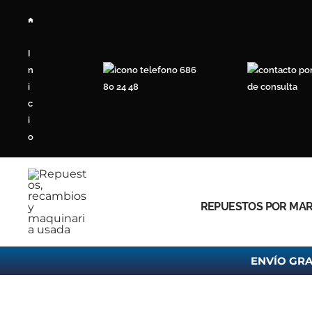
Ir
al
contenido
I
n
686
i
80 24 48
de consulta
c
i
o
REPUESTOS POR MA
ENVÍO GRA