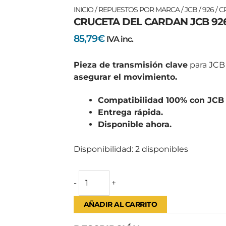
CRUCETA
INICIO
/
REPUESTOS POR MARCA
/
JCB
/
926
/ C
CRUCETA DEL CARDAN JCB 92
DEL
CARDAN
85,79
€
IVA inc.
JCB
926
Pieza de transmisión clave
para JCB 
cantidad
asegurar el movimiento.
Compatibilidad 100% con JCB 
Entrega rápida.
Disponible ahora.
Disponibilidad:
2 disponibles
-
+
AÑADIR AL CARRITO