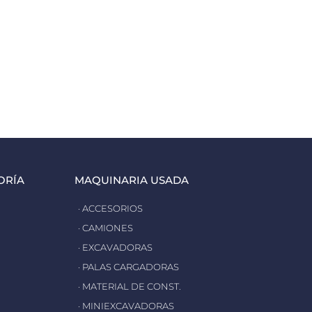
ORÍA
MAQUINARIA USADA
· ACCESORIOS
· CAMIONES
· EXCAVADORAS
· PALAS CARGADORAS
· MATERIAL DE CONST.
· MINIEXCAVADORAS