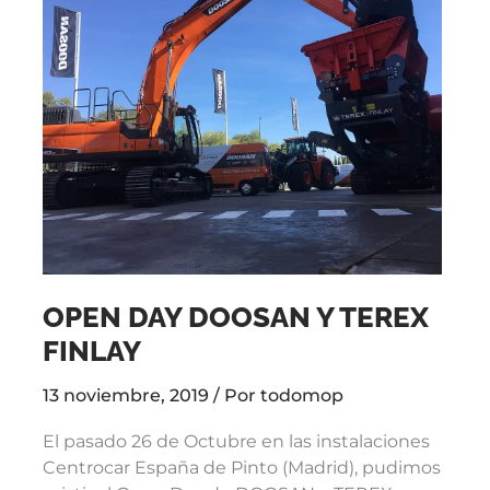
Day
DOOSAN
y
TEREX
FINLAY
OPEN DAY DOOSAN Y TEREX
FINLAY
13 noviembre, 2019
/ Por
todomop
El pasado 26 de Octubre en las instalaciones
Centrocar España de Pinto (Madrid), pudimos