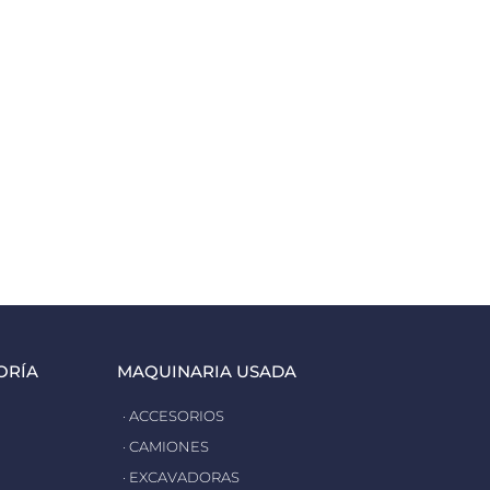
ORÍA
MAQUINARIA USADA
· ACCESORIOS
· CAMIONES
· EXCAVADORAS