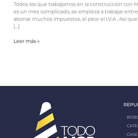
Todos los que trabajamos en la construcción con 
es un mes complicado, se empieza a trabajar entre
abonar muchos impuestos, el peor el I.V.A . Así que
[…]
Leer más »
REPU
· BOB
· CAT
· CASE