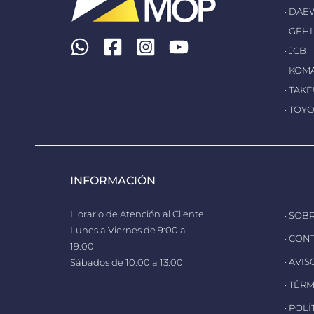
· DA
· GEH
· JCB
· KOM
· TAK
· TOY
INFORMACIÓN
Horario de Atención al Cliente
· SOB
Lunes a Viernes de 9:00 a
· CON
19:00
· AVI
Sábados de 10:00 a 13:00
· TÉR
· POL