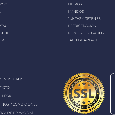
EWOO
· FILTROS
L
· MANDOS
· JUNTAS Y RETENES
ATSU
· REFRIGERACIÓN
EUCHI
· REPUESTOS USADOS
OTA
· TREN DE RODAJE
RE NOSOTROS
TACTO
SO LEGAL
MINOS Y CONDICIONES
ÍTICA DE PRIVACIDAD