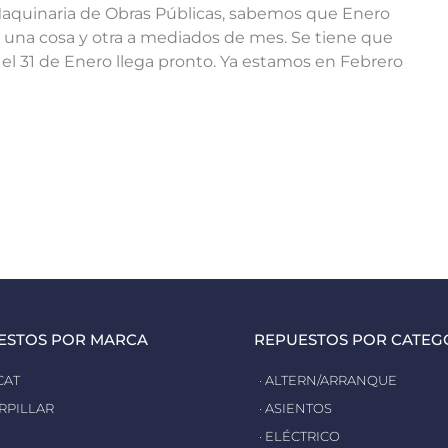
Maquinaria de Obras Públicas, sabemos que Enero
 una cosa y otra a mediados de mes. Se tiene que
 el 31 de Enero llega pronto. Ya estamos en Febrero
ESTOS POR MARCA
REPUESTOS POR CATEG
CAT
· ALTERN/ARRANQUE
ERPILLAR
· ASIENTOS
· ELÉCTRICO