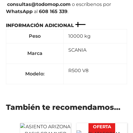
consultas@todomop.com
o escríbenos por
WhatsApp
al
608 165 339
.
INFORMACIÓN ADICIONAL
Peso
10000 kg
SCANIA
Marca
R500 V8
Modelo:
También te recomendamos…
El
El
OFERTA
precio
precio