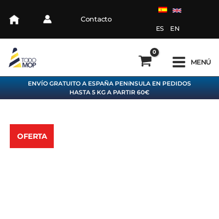
Ir
al
Contacto
contenido
ES
EN
MENÚ
ENVÍO GRATUITO A ESPAÑA PENíNSULA EN PEDIDOS
HASTA 5 KG A PARTIR 60€
OFERTA