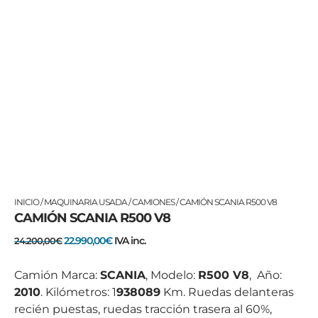
El
El
INICIO
/
MAQUINARIA USADA
/
CAMIONES
/ CAMIÓN SCANIA R500 V8
CAMIÓN SCANIA R500 V8
precio
precio
original
actual
22.990,00
€
IVA inc.
24.200,00
€
era:
es:
24.200,00€.
22.990,00€.
Camión Marca:
SCANIA
, Modelo:
R500 V8
, Año:
2010
. Kilómetros: 1
938089
Km. Ruedas delanteras
recién puestas, ruedas tracción trasera al 60%,